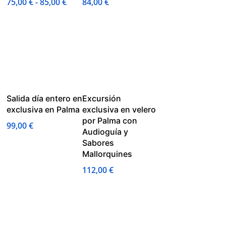
Rango
75,00
€
-
85,00
€
84,00
€
de
precios:
desde
75,00 €
hasta
85,00 €
Salida día entero en
Excursión
exclusiva en Palma
exclusiva en velero
por Palma con
99,00
€
Audioguía y
Sabores
Mallorquines
112,00
€