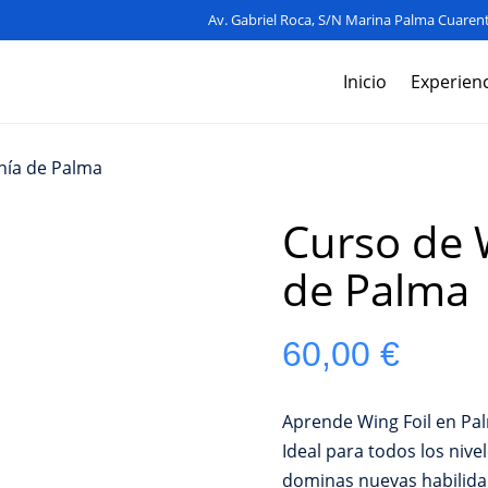
Av. Gabriel Roca, S/N Marina Palma Cuarent
Inicio
Experienc
ahía de Palma
Curso de W
de Palma
60,00
€
Aprende Wing Foil en Pal
Ideal para todos los nive
dominas nuevas habilida