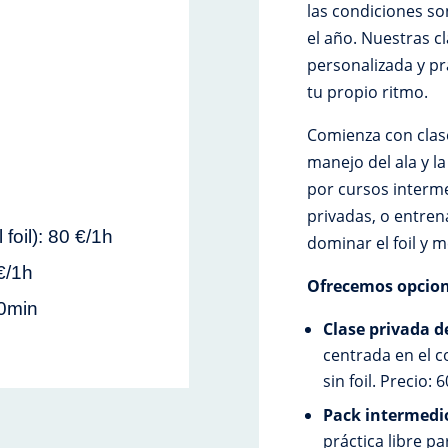
las condiciones so
el año. Nuestras c
personalizada y pr
tu propio ritmo.
h
Comienza con clase
manejo del ala y l
por cursos interm
privadas, o entre
 foil): 80 €/1h
dominar el foil y m
€/1h
Ofrecemos opcione
50min
Clase privada de
centrada en el c
sin foil. Precio: 
Pack intermedio
práctica libre pa