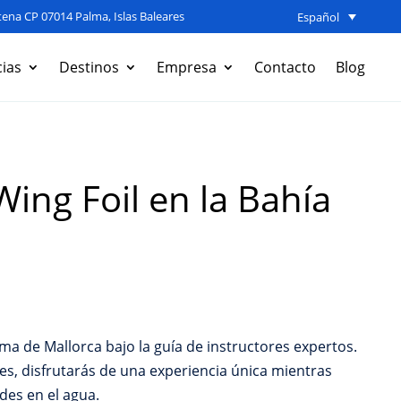
ena CP 07014 Palma, Islas Baleares
Español
ias
Destinos
Empresa
Contacto
Blog
ing Foil en la Bahía
ma de Mallorca bajo la guía de instructores expertos.
les, disfrutarás de una experiencia única mientras
des en el agua.