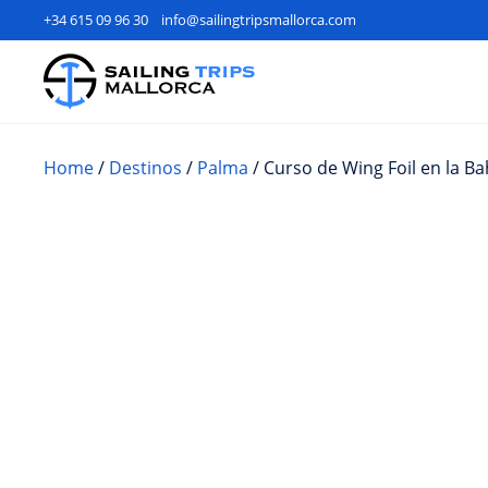
+34 615 09 96 30
info@sailingtripsmallorca.com
Home
/
Destinos
/
Palma
/ Curso de Wing Foil en la B