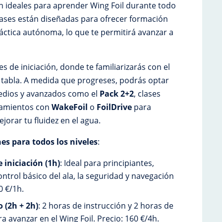
n ideales para aprender Wing Foil durante todo
lases están diseñadas para ofrecer formación
áctica autónoma, lo que te permitirá avanzar a
s de iniciación, donde te familiarizarás con el
a tabla. A medida que progreses, podrás optar
edios y avanzados como el
Pack 2+2
, clases
namientos con
WakeFoil
o
FoilDrive
para
ejorar tu fluidez en el agua.
s para todos los niveles
:
 iniciación (1h)
: Ideal para principiantes,
ontrol básico del ala, la seguridad y navegación
60 €/1h.
 (2h + 2h)
: 2 horas de instrucción y 2 horas de
ra avanzar en el Wing Foil. Precio: 160 €/4h.