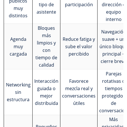
públicos
tipo de
participación
dirección o
muy
asistente
equipo
distintos
interno
Bloques
Navegación
más
Agenda
Reduce fatiga y
suave + un
limpios y
muy
sube el valor
único bloqu
con
cargada
percibido
principal +
tiempo de
cierre breve
calidad
Parejas
Interacción
Favorece
rotativas o
Networking
guiada o
mezcla real y
tiempos
sin
mejor
conversaciones
protegidos
estructura
distribuida
útiles
de
conversació
Más
Pequeños
privacidad,