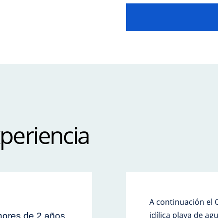
xperiencia
A continuación el
idílica playa de ag
nores de 2 años