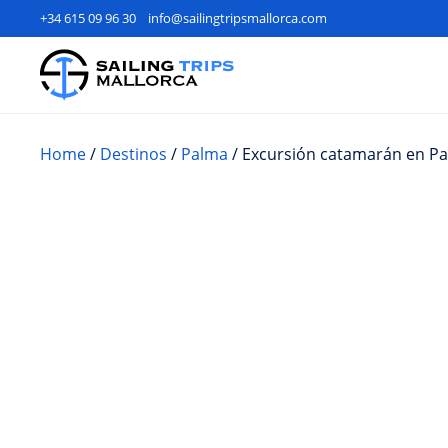
+34 615 09 96 30
info@sailingtripsmallorca.com
Home
/
Destinos
/
Palma
/ Excursión catamarán en P