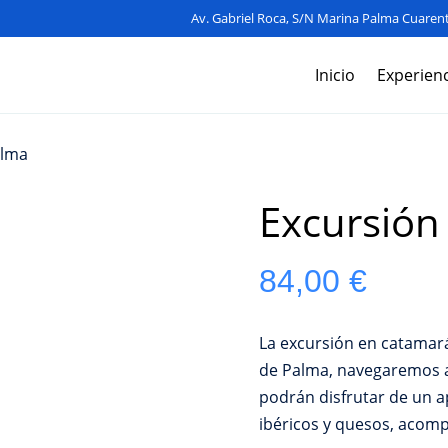
Av. Gabriel Roca, S/N Marina Palma Cuarent
Inicio
Experienc
alma
Excursión
84,00
€
La excursión en catamará
de Palma, navegaremos a
podrán disfrutar de un a
ibéricos y quesos, acomp