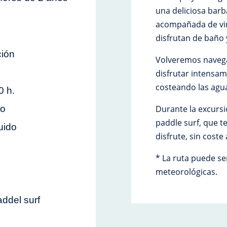
una deliciosa bar
acompañada de vin
disfrutan de baño y
ción
Volveremos navega
disfrutar intensam
costeando las agua
0 h.
Durante la excurs
no
paddle surf, que t
uido
disfrute, sin coste 
* La ruta puede se
meteorológicas.
addel surf