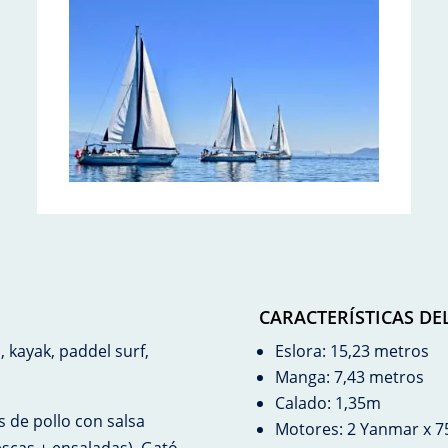
CARACTERÍSTICAS D
 kayak, paddel surf,
Eslora: 15,23 metros
Manga: 7,43 metros
Calado: 1,35m
s de pollo con salsa
Motores: 2 Yanmar x 7
escas + ensaladas), Gató