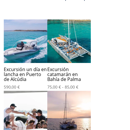
Excursión un día en
Excursión
lancha en Puerto
catamarán en
de Alcúdia
Bahía de Palma
Rango
590,00
€
75,00
€
-
85,00
€
de
precios:
desde
75,00 €
hasta