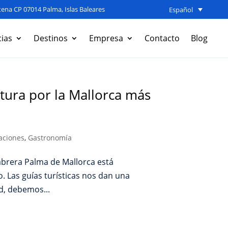
ena CP 07014 Palma, Islas Baleares
Español
ias
Destinos
Empresa
Contacto
Blog
tura por la Mallorca más
aciones
,
Gastronomía
Cabrera Palma de Mallorca está
 Las guías turísticas nos dan una
d, debemos...