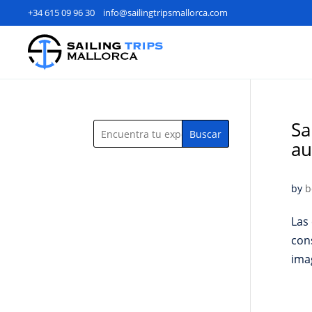
+34 615 09 96 30
info@sailingtripsmallorca.com
Sa
Buscar
au
by
b
Las
con
ima