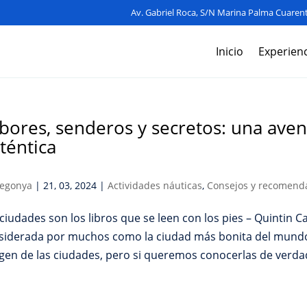
Av. Gabriel Roca, S/N Marina Palma Cuarent
Inicio
Experienc
bores, senderos y secretos: una aven
téntica
egonya
|
21, 03, 2024
|
Actividades náuticas
,
Consejos y recomend
 ciudades son los libros que se leen con los pies – Quintin 
siderada por muchos como la ciudad más bonita del mundo.
gen de las ciudades, pero si queremos conocerlas de verda