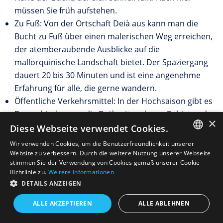
müssen Sie früh aufstehen.
Zu Fuß: Von der Ortschaft Deià aus kann man die
Bucht zu Fuß über einen malerischen Weg erreichen,
der atemberaubende Ausblicke auf die
mallorquinische Landschaft bietet. Der Spaziergang
dauert 20 bis 30 Minuten und ist eine angenehme
Erfahrung für alle, die gerne wandern.
Öffentliche Verkehrsmittel: In der Hochsaison gibt es
Busverbindungen, die Deià mit anderen Gebieten der
×
Insel verbinden, auch wenn die Verbindungen
Diese Webseite verwendet Cookies.
eingeschränkt sein können.
Wir verwenden Cookies, um die Benutzerfreundlichkeit unserer
SPANISH
Website zu verbessern. Durch die weitere Nutzung unserer Webseite
stimmen Sie der Verwendung von Cookies gemäß unserer Cookie-
Richtlinie zu.
Weitere Informationen
ENGLISH
DETAILS ANZEIGEN
GERMAN
ALLE AKZEPTIEREN
ALLE ABLEHNEN