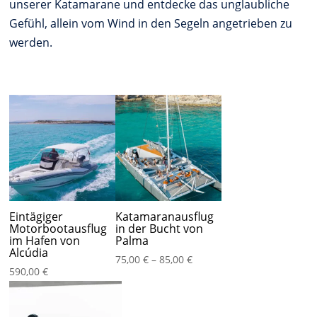
unserer Katamarane und entdecke das unglaubliche
Gefühl, allein vom Wind in den Segeln angetrieben zu
werden.
Eintägiger
Katamaranausflug
Motorbootausflug
in der Bucht von
im Hafen von
Palma
Alcúdia
Preisspanne:
75,00
€
–
85,00
€
590,00
€
75,00 €
bis
85,00 €