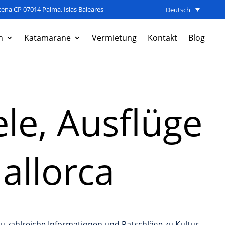
ena CP 07014 Palma, Islas Baleares
Deutsch
n
Katamarane
Vermietung
Kontakt
Blog
le, Ausflüge
allorca
du zahlreiche Informationen und Ratschläge zu Kultur,