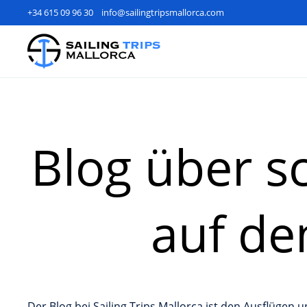
+34 615 09 96 30
info@sailingtripsmallorca.com
Blog über s
auf de
Der Blog bei Sailing Trips Mallorca ist den Ausflügen