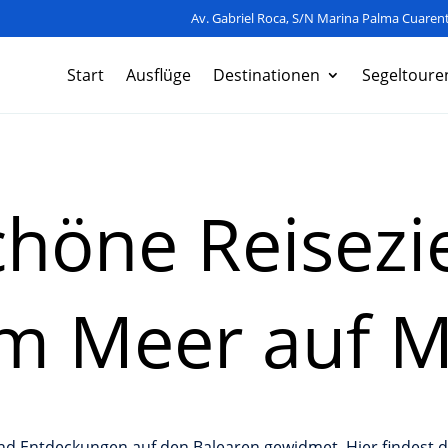
Av. Gabriel Roca, S/N Marina Palma Cuarent
Start
Ausflüge
Destinationen
Segeltoure
chöne Reisezie
m Meer auf M
 und Entdeckungen auf den Balearen gewidmet. Hier findest 