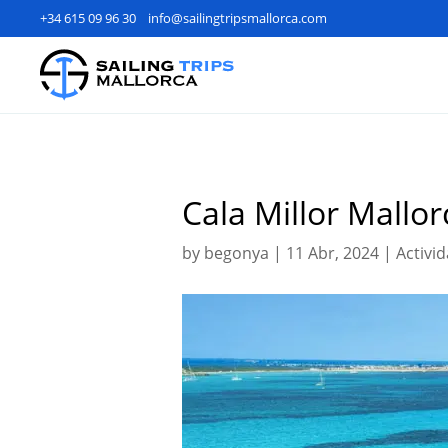
+34 615 09 96 30
info@sailingtripsmallorca.com
Cala Millor Mallo
by
begonya
|
11 Abr, 2024
|
Activi