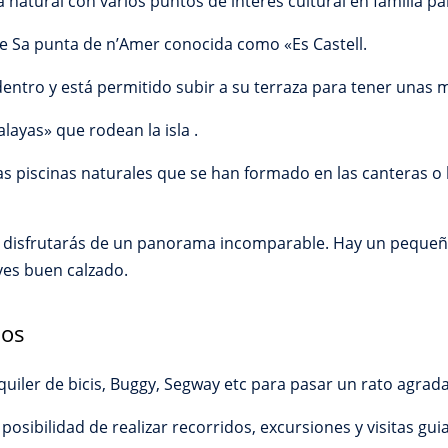
atural con varios puntos de interés cultural en familia par
 de Sa punta de n’Amer conocida como «Es Castell.
r dentro y está permitido subir a su terraza para tener unas 
layas» que rodean la isla .
 piscinas naturales que se han formado en las canteras o
al disfrutarás de un panorama incomparable. Hay un pequeñ
eves buen calzado.
dos
iler de bicis, Buggy, Segway etc para pasar un rato agradab
posibilidad de realizar recorridos, excursiones y visitas gui