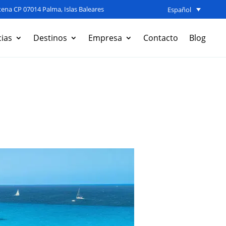
ena CP 07014 Palma, Islas Baleares
Español
ias
Destinos
Empresa
Contacto
Blog