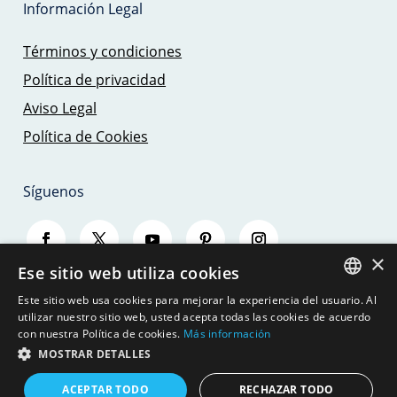
Información Legal
Términos y condiciones
Política de privacidad
Aviso Legal
Política de Cookies
Síguenos
×
Ese sitio web utiliza cookies
Este sitio web usa cookies para mejorar la experiencia del usuario. Al
SPANISH
utilizar nuestro sitio web, usted acepta todas las cookies de acuerdo
con nuestra Política de cookies.
Más información
ENGLISH
MOSTRAR DETALLES
© 2026 - SAILING TRIPS MALLORCA - JBJ
SEAMOUNT, S.L.
GERMAN
ACEPTAR TODO
RECHAZAR TODO