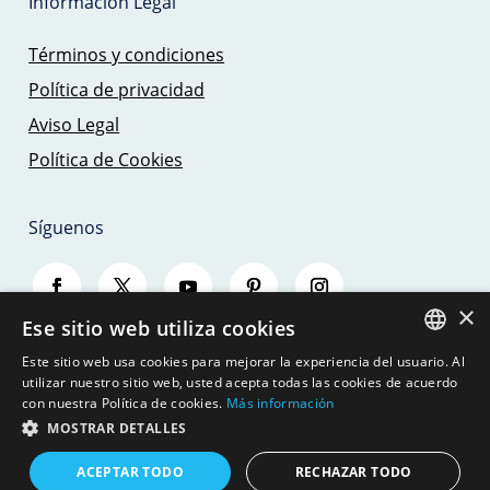
Información Legal
Términos y condiciones
Política de privacidad
Aviso Legal
Política de Cookies
Síguenos
×
Ese sitio web utiliza cookies
Este sitio web usa cookies para mejorar la experiencia del usuario. Al
SPANISH
utilizar nuestro sitio web, usted acepta todas las cookies de acuerdo
con nuestra Política de cookies.
Más información
ENGLISH
MOSTRAR DETALLES
© 2026 - SAILING TRIPS MALLORCA - JBJ
SEAMOUNT, S.L.
GERMAN
ACEPTAR TODO
RECHAZAR TODO