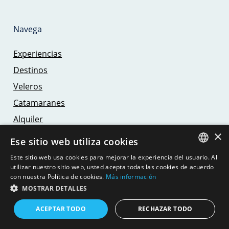
Navega
Experiencias
Destinos
Veleros
Catamaranes
Alquiler
×
Blog
Ese sitio web utiliza cookies
Este sitio web usa cookies para mejorar la experiencia del usuario. Al
Información Legal
SPANISH
utilizar nuestro sitio web, usted acepta todas las cookies de acuerdo
con nuestra Política de cookies.
Más información
ENGLISH
MOSTRAR DETALLES
Términos y condiciones
Política de privacidad
GERMAN
ACEPTAR TODO
RECHAZAR TODO
Aviso Legal