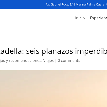
Av. Gabriel Roca, S/N Marina Palma Cuarent
Inicio
Experienc
adella: seis planazos imperdib
jos y recomendaciones
,
Viajes
|
0 comments