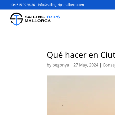
+34 615 09 96 30
info@sailingtripsmallorca.com
Qué hacer en Ciut
by
begonya
|
27 May, 2024
|
Conse