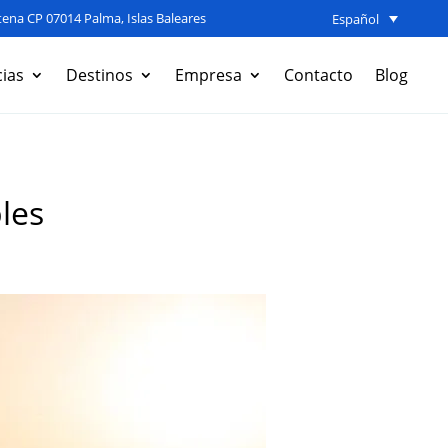
ena CP 07014 Palma, Islas Baleares
Español
ias
Destinos
Empresa
Contacto
Blog
les