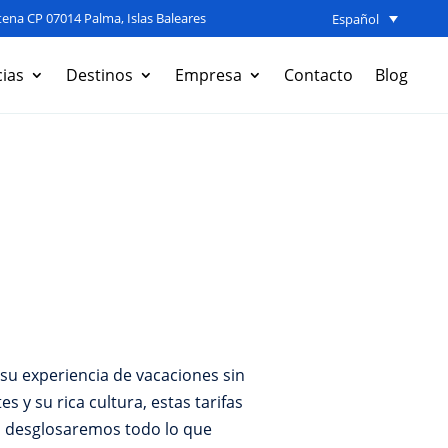
ena CP 07014 Palma, Islas Baleares
Español
ias
Destinos
Empresa
Contacto
Blog
su experiencia de vacaciones sin
s y su rica cultura, estas tarifas
o, desglosaremos todo lo que