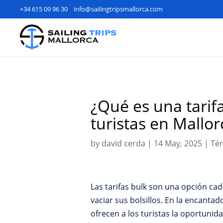
+34 615 09 96 30
info@sailingtripsmallorca.com
¿Qué es una tarifa
turistas en Mallor
by
david cerda
|
14 May, 2025
|
Tér
Las tarifas bulk son una opción ca
vaciar sus bolsillos. En la encantad
ofrecen a los turistas la oportuni