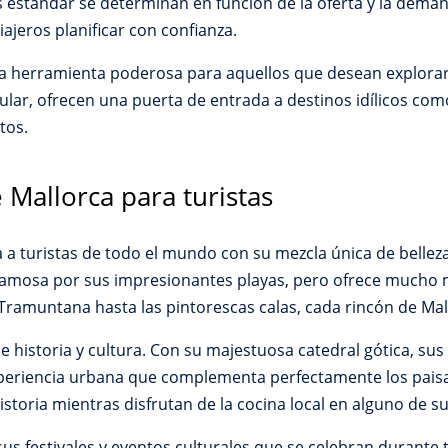
as estándar se determinan en función de la oferta y la deman
iajeros planificar con confianza.
una herramienta poderosa para aquellos que desean explor
cular, ofrecen una puerta de entrada a destinos idílicos com
tos.
 Mallorca para turistas
a turistas de todo el mundo con su mezcla única de belleza 
es famosa por sus impresionantes playas, pero ofrece mucho
Tramuntana hasta las pintorescas calas, cada rincón de Mall
de historia y cultura. Con su majestuosa catedral gótica, sus
eriencia urbana que complementa perfectamente los paisaje
storia mientras disfrutan de la cocina local en alguno de su
s festivales y eventos culturales que se celebran durante t