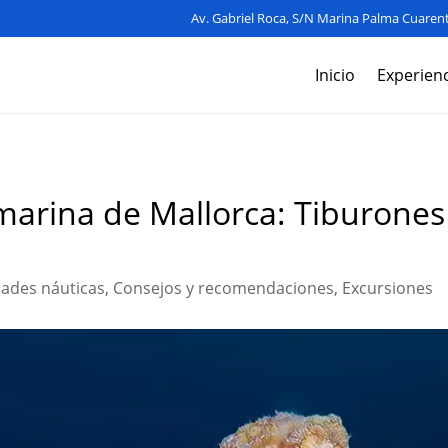
Av. Gabriel Roca, S/N Marina Palma Cuarent
Inicio
Experienc
marina de Mallorca: Tiburones
dades náuticas
,
Consejos y recomendaciones
,
Excursiones