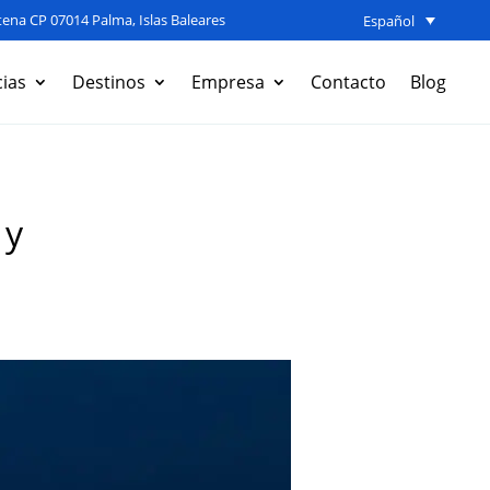
ena CP 07014 Palma, Islas Baleares
Español
ias
Destinos
Empresa
Contacto
Blog
 y