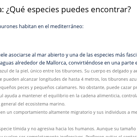
a: ¿Qué especies puedes encontrar?
burones habitan en el mediterráneo:
le asociarse al mar abierto y una de las especies más fasci
 aguas alrededor de Mallorca, convirtiéndose en una parte 
zul de la piel, único entre los tiburones. Su cuerpo es delgado y a
 pueden alcanzar longitudes de hasta 4 metros, los tiburones azu
equeños peces y pequeños calamares. No obstante, puede cazar pr
l ayuda a mantener el equilibrio en la cadena alimenticia, contro
 general del ecosistema marino.
nen un comportamiento altamente migratorio y sus individuos a me
especie tímida y no agresiva hacia los humanos. Aunque su tamaño
y suelen ser completamente inofensivos.
Prefieren evitar el conta