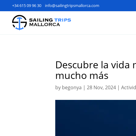
+34 615 09 96 30
info@sailingtripsmallorca.com
Descubre la vida 
mucho más
by
begonya
|
28 Nov, 2024
|
Activi