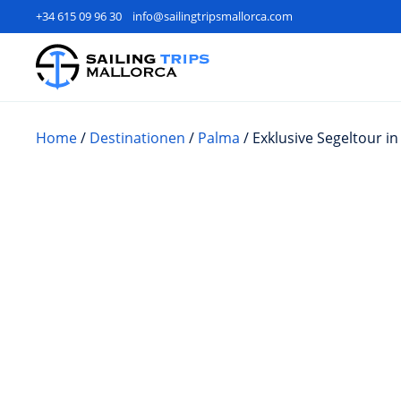
+34 615 09 96 30
info@sailingtripsmallorca.com
Home
/
Destinationen
/
Palma
/ Exklusive Segeltour i