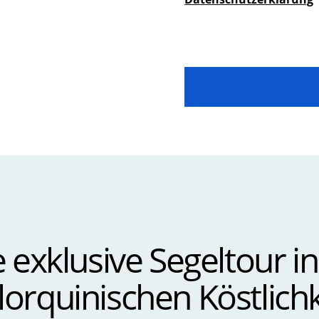
 exklusive Segeltour i
orquinischen Köstlich