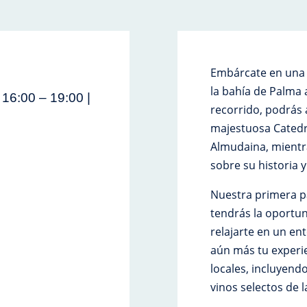
Embárcate en una t
la bahía de Palma 
 16:00 – 19:00 |
recorrido, podrá
majestuosa Catedra
Almudaina, mientra
sobre su historia y
Nuestra primera p
tendrás la oportu
relajarte en un en
aún más tu experie
locales, incluyend
vinos selectos de l