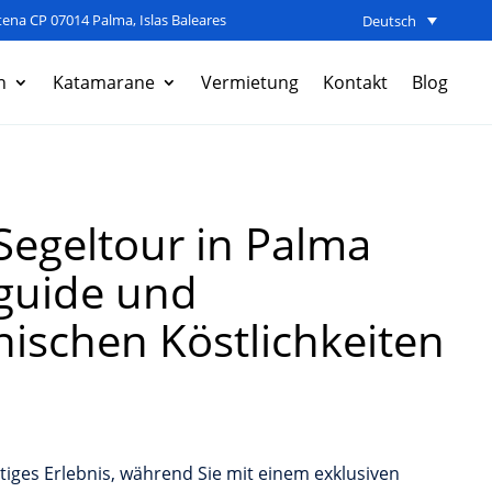
ena CP 07014 Palma, Islas Baleares
Deutsch
n
Katamarane
Vermietung
Kontakt
Blog
Segeltour in Palma
guide und
nischen Köstlichkeiten
rtiges Erlebnis, während Sie mit einem exklusiven