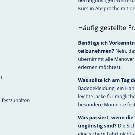
Bei ungünstigen Wetterb
Kurs in Absprache mit d
Häufig gestellte F
Benötige ich Vorkenntn
teilzunehmen?
Nein, das
übernimmt alle Manöver u
erlernen möchtest.
n
Was sollte ich am Tag 
Badebekleidung, ein Han
leichte Jacke für möglic
festzuhalten
besondere Momente fest
Was passiert, wenn die
ungünstig sind?
Die Sich
eine sichere Fahrt nicht 