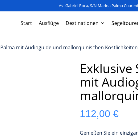
Av. Gabriel Roca, S/N Marina Palma Cuarent
Start
Ausflüge
Destinationen
Segeltoure
n Palma mit Audioguide und mallorquinischen Köstlichkeiten
Exklusive 
mit Audio
mallorqui
112,00
€
Genießen Sie ein einziga