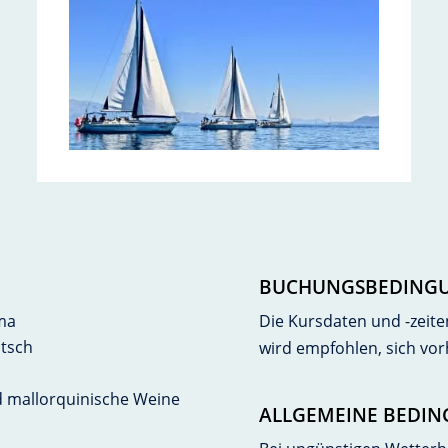
BUCHUNGSBEDING
lma
Die Kursdaten und -zeite
utsch
wird empfohlen, sich vo
d mallorquinische Weine
ALLGEMEINE BEDI