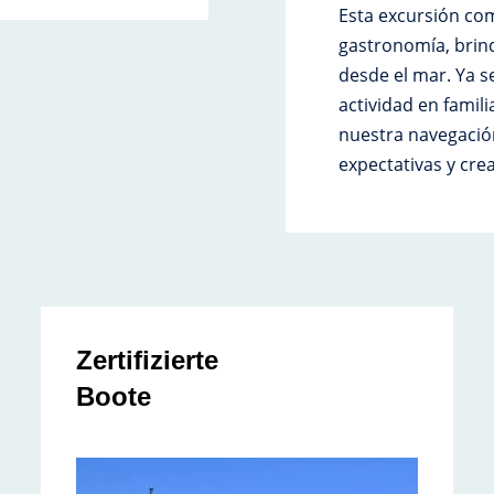
Esta excursión com
gastronomía, brin
desde el mar. Ya 
actividad en famil
nuestra navegación
expectativas y cre
Zertifizierte
Boote