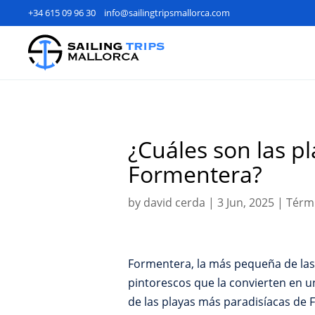
+34 615 09 96 30
info@sailingtripsmallorca.com
¿Cuáles son las p
Formentera?
by
david cerda
|
3 Jun, 2025
|
Térmi
Formentera, la más pequeña de las I
pintorescos que la convierten en u
de las playas más paradisíacas de