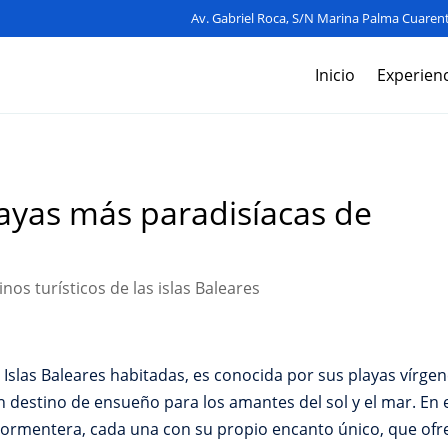
Av. Gabriel Roca, S/N Marina Palma Cuarent
Inicio
Experienc
layas más paradisíacas de
nos turísticos de las islas Baleares
slas Baleares habitadas, es conocida por sus playas vírgene
n destino de ensueño para los amantes del sol y el mar. En 
 Formentera, cada una con su propio encanto único, que ofr