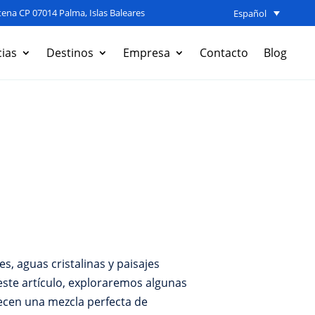
ena CP 07014 Palma, Islas Baleares
Español
ias
Destinos
Empresa
Contacto
Blog
s, aguas cristalinas y paisajes
este artículo, exploraremos algunas
ecen una mezcla perfecta de