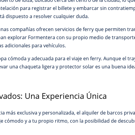
puerto de Ibiza, ubicado cerca del centro de la ciudad, lo que 
telación para registrar el billete y embarcar sin contratie
tá dispuesto a resolver cualquier duda.
unas compañías ofrecen servicios de ferry que permiten tra
ean explorar Formentera con su propio medio de transport
ifas adicionales para vehículos.
opa cómoda y adecuada para el viaje en ferry. Aunque el tra
evar una chaqueta ligera y protector solar es una buena id
ivados: Una Experiencia Única
 más exclusiva y personalizada, el alquiler de barcos priva
aje cómodo y a tu propio ritmo, con la posibilidad de descub