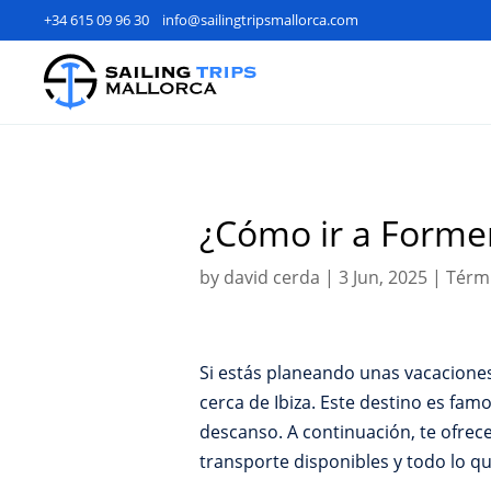
+34 615 09 96 30
info@sailingtripsmallorca.com
¿Cómo ir a Forme
by
david cerda
|
3 Jun, 2025
|
Térmi
Si estás planeando unas vacaciones
cerca de Ibiza. Este destino es fam
descanso. A continuación, te ofrec
transporte disponibles y todo lo que