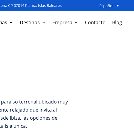
ena CP 07014 Palma, Islas Baleares
Español
ias
Destinos
Empresa
Contacto
Blog
n paraíso terrenal ubicado muy
nte relajado que invita al
de Ibiza, las opciones de
a isla única.