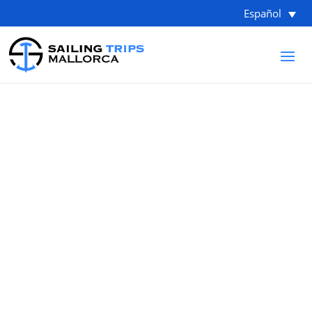
Español
DESPEDIDA FUNERARIA
MARÍTIMA
Cenizas en el Mar y
ceremonia de
despedida funeraria