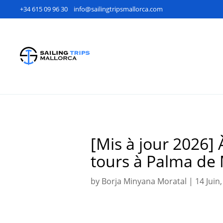
+34 615 09 96 30
info@sailingtripsmallorca.com
[Mis à jour 2026] 
tours à Palma de
by
Borja Minyana Moratal
|
14 Juin