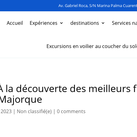
Av. Gabriel Roca, S/N Marina Palma Cuarent
Accueil
Expériences
destinations
Services n
Excursions en voilier au coucher du sol
À la découverte des meilleurs 
 Majorque
, 2023
|
Non classifié(e)
|
0 comments