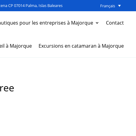
ena CP 07014 Palma, Islas Baleares
Français
autiques pour les entreprises à Majorque
Contact
eil à Majorque
Excursions en catamaran à Majorque
free