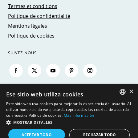
Termes et conditions
Politique de confidentialité
Mentions légales
Politique de cookies
SUIVEZ-NOUS
×
Ese sitio web utiliza cookies
Este sitio web usa cookies para mejorar la experiencia del usuario. Al
SPANISH
utilizar nuestro sitio web, usted acepta todas las cookies de acuerdo
©
con nuestra Política de cookies.
Más información
ENGLISH
MOSTRAR DETALLES
2026
- SAILING TRIPS MALLORCA - JBJ SEAMOUNT, S.L.
GERMAN
ACEPTAR TODO
RECHAZAR TODO