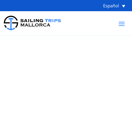
Español
OSCAR EXCLUSIVE
COLABORATION
Exclusive Nautical
Adventures