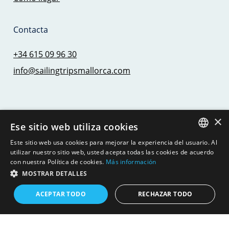
Contacta
+34 615 09 96 30
info@sailingtripsmallorca.com
Navega
×
Ese sitio web utiliza cookies
Experiencias
Este sitio web usa cookies para mejorar la experiencia del usuario. Al
SPANISH
utilizar nuestro sitio web, usted acepta todas las cookies de acuerdo
Destinos
con nuestra Política de cookies.
Más información
ENGLISH
MOSTRAR DETALLES
Veleros
Catamaranes
GERMAN
ACEPTAR TODO
RECHAZAR TODO
Alquiler
Blog