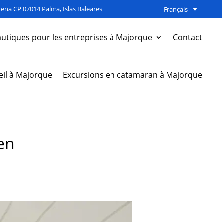
ena CP 07014 Palma, Islas Baleares
Français
autiques pour les entreprises à Majorque
Contact
eil à Majorque
Excursions en catamaran à Majorque
en