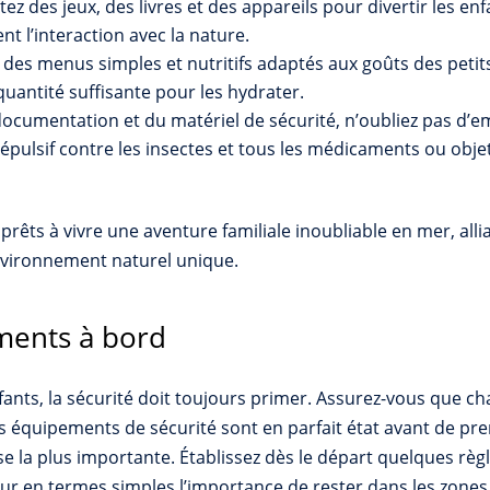
ez des jeux, des livres et des appareils pour divertir les en
nt l’interaction avec la nature.
des menus simples et nutritifs adaptés aux goûts des petits
 quantité suffisante pour les hydrater.
a documentation et du matériel de sécurité, n’oubliez pas d
répulsif contre les insectes et tous les médicaments ou obj
prêts à vivre une aventure familiale inoubliable en mer, allia
vironnement naturel unique.
ements à bord
ants, la sécurité doit toujours primer. Assurez-vous que ch
s équipements de sécurité sont en parfait état avant de pre
ose la plus importante. Établissez dès le départ quelques rè
r en termes simples l’importance de rester dans les zones q