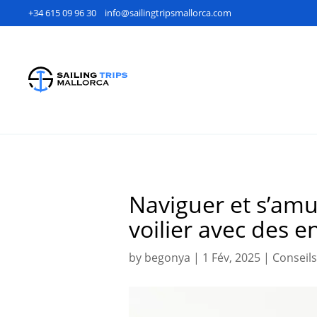
+34 615 09 96 30
info@sailingtripsmallorca.com
Naviguer et s’amu
voilier avec des 
by
begonya
|
1 Fév, 2025
|
Conseil